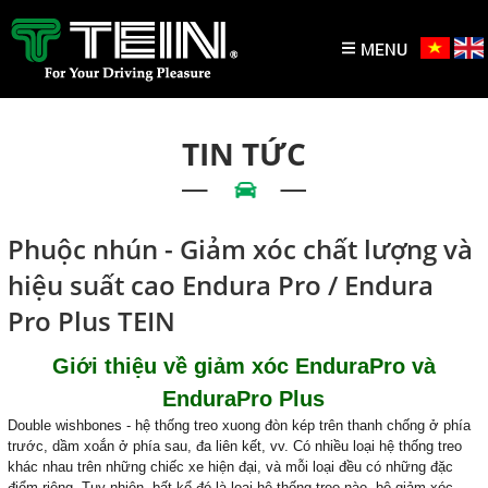
MENU
TIN TỨC
Phuộc nhún - Giảm xóc chất lượng và
hiệu suất cao Endura Pro / Endura
Pro Plus TEIN
Giới thiệu về giảm xóc EnduraPro và
EnduraPro Plus
Double wishbones - hệ thống treo xuong đòn kép trên thanh chống ở phía
trước, dầm xoắn ở phía sau, đa liên kết, vv.
Có nhiều loại hệ thống treo
khác nhau trên những chiếc xe hiện đại, và mỗi loại đều có những đặc
điểm riêng. Tuy nhiên, bất kể đó là loại hệ thống treo nào, bộ giảm xóc, ....