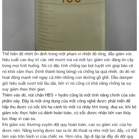
Thể hiện độ nhớt ổn định trong một phạm vi nhiệt độ rộng, dầu giảm xóc
hiệu suất cao duy trì các nét mượt mà và một lực giảm xóc đáng tin cậy
trong mọi tình huống. Nó có đặc tính chống tạo bọt tuyệt vời giúp bảo vệ
nó khỏi xâm thực (hình thành bong bóng) và chống lại quá nhiệt, do đó nó
hoạt động mạnh mẽ ngay cả trên những con đường gồ ghề. Dầu damper
giữ hiệu suất vượt trội lâu dài, bởi vì nó cũng có khả năng chống lại sự
suy giảm theo thời gian.
Thêm vào đó, nút chặn HBS = hydro cũng là một tính năng chính của sản
phẩm này. Đây là một ứng dụng của một công nghệ được phát triển để
hấp thụ được cú sốc khi hạ cánh từ một cú nhảy lớn trong đua xe, khi bộ
giảm xóc thực hiện cú đánh hoàn toàn, cú sốc được nhận bởi van thủy
lực thay vì cao su.
Khi giảm xóc thường xuyên đột quỵ hoàn toàn, cao su giảm xóc của họ
được nén. Năng lượng được tạo ra từ đó thoát ra như một lực đẩy, có thể
làm xáo trộn hành vi của chiếc xe. Hơn nữa, lặp đi lặp lại đầy đủ đột quỵ