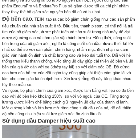
tiện dụng và sử dụng lại bộ lò xo nguyên bản OE, người dùng các sản
phẩm EnduraPro và EnduraPro Plus sẽ giảm được tối đa chi phí nhằm
thay thay thế bộ giảm xóc nguyên bản đã cũ và hư hại.
Độ bền cao
, TEIN tạo ra các bộ giảm chấn giống như các sản phẩm
tiêu chuẩn của nhà sản xuất ô tô. Đầu tiên, thanh piston, có thể nói là trái
tim của bộ giảm xóc, được phát triển và sản xuất trong nhà máy để đạt
được độ cứng cao và cảm giác vận hành trơn tru. Đồng thời, công suất
bên trong của bộ giảm xóc, nghĩa là công suất của dầu, được thiết kế lớn
nhất có thể so với sản phẩm chính hãng, nhằm mục đích nhận ra cảm
giác vận hành ổn định và chất lượng cao và kéo dài tuổi thọ.
Đối với hệ
thống treo kiểu thanh chống, việc tăng độ dày giúp cải thiện độ bền và độ
bền của giá đỡ gắn với xe (khớp tay lái) so với giảm xóc OE. Độ cứng
cao hơn của hỗ trợ của đốt ngón tay cũng giúp cải thiện cảm giác lái và
làm cho cảm giác lái ổn định hơn. Xin lưu ý rằng độ dày tăng khác nhau
tùy theo mẫu xe.
Vỏ ngoài, bộ phận chính của giảm xóc, được làm bằng vật liệu có độ bền
cao với độ bền kéo khoảng 150% so với vỏ ngoài của OE. Tăng trọng
lượng được kiềm chế bằng cách giữ nguyên độ dày của thành xi lanh.
Một đường kính vỏ lớn hơn mở rộng công suất dầu của nó, để cải thiện
độ bền cũng như hiệu suất lực giảm xóc ổn định lâu dài.
Sử dụng dầu Damper hiệu suất cao