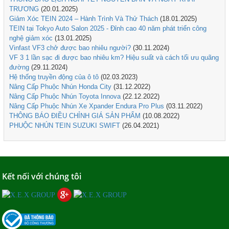
TRƯƠNG
(20.01.2025)
Giảm Xóc TEIN 2024 – Hành Trình Và Thử Thách
(18.01.2025)
TEIN tại Tokyo Auto Salon 2025 - Đỉnh cao 40 năm phát triển công
nghệ giảm xóc
(13.01.2025)
Vinfast VF3 chở được bao nhiêu người?
(30.11.2024)
VF 3 1 lần sạc đi được bao nhiêu km? Hiệu suất và cách tối ưu quãng
đường
(29.11.2024)
Hệ thống truyền động của ô tô
(02.03.2023)
Nâng Cấp Phuộc Nhún Honda City
(31.12.2022)
Nâng Cấp Phuộc Nhún Toyota Innova
(22.12.2022)
Nâng Cấp Phuộc Nhún Xe Xpander Endura Pro Plus
(03.11.2022)
THÔNG BÁO ĐIỀU CHỈNH GIÁ SẢN PHẨM
(10.08.2022)
PHUỘC NHÚN TEIN SUZUKI SWIFT
(26.04.2021)
Kết nối với chúng tôi