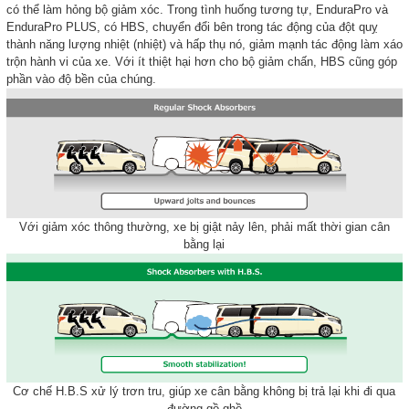
có thể làm hỏng bộ giảm xóc. Trong tình huống tương tự, EnduraPro và
EnduraPro PLUS, có HBS, chuyển đổi bên trong tác động của đột quỵ
thành năng lượng nhiệt (nhiệt) và hấp thụ nó, giảm mạnh tác động làm xáo
trộn hành vi của xe. Với ít thiệt hại hơn cho bộ giảm chấn, HBS cũng góp
phần vào độ bền của chúng.
Với giảm xóc thông thường, xe bị giật nảy lên, phải mất thời gian cân
bằng lại
Cơ chế H.B.S xử lý trơn tru, giúp xe cân bằng không bị trả lại khi đi qua
đường gồ ghề