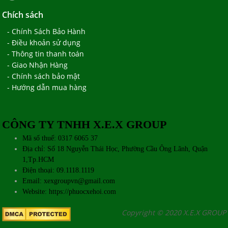
Chích sách
- Chính Sách Bảo Hành
- Điều khoản sử dụng
- Thông tin thanh toán
- Giao Nhận Hàng
- Chính sách bảo mật
- Hướng dẫn mua hàng
CÔNG TY TNHH X.E.X GROUP
Mã số thuế: 0317 6065 37
Địa chỉ: Số 18 Nguyễn Thái Học, Phường Cầu Ông Lãnh, Quận
1,Tp.HCM
Điện thoại: 09.1118.1119
Email: xexgroupvn@gmail.com
Website:
https://phuocxehoi.com
Copyright © 2020 X.E.X GROUP