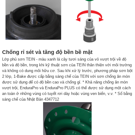
Chống rỉ sét và tăng độ bền bề mặt
Lớp phủ sơn TEIN - màu xanh lá cây tươi sáng của vỏ vượt trội về độ
bền và độ bền, trong khi kỹ thuật sơn của TEIN thân thiện với môi trường
và không có dung môi hữu cơ. Sau khi xử lý trước, phương pháp sơn bột
2 lớp, 1-Bake được cấp bằng sáng chế của TEIN với sơn chống ăn mòn
được sử dụng để có độ bền cao và chống gỉ. * Khả năng chống ăn mòn
vượt trội, EnduraPro và EnduraPro PLUS có thể được sử dụng một cách
an toàn ở những vùng có tuyết rơi dày hoặc vùng ven biển, v.v. * Số bằng
sáng chế của Nhật Bản 4347712