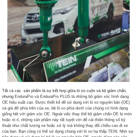
Tất cả các sản phẩm là sự kết hợp giữa lò xo cuộn và bộ giảm chấn,
nhưng
EnduraPro và EnduraPro PLUS là những bộ giảm xóc hình dạng
OE hiệu suất cao. Được thiết kế để sử dụng với lò xo nguyên bản (OE)
và giá đỡ phía trên của xe, bệ lò xo phía dưới của chúng có hình dạng
giống hệt với giảm xóc OE. Ngoài việc thay thế bộ giảm chấn OE bị mòn
hoặc rò rỉ, những sản phẩm này rất tuyệt vời để cải thiện thông số kỹ
thuật như chất lượng xe hoặc xử lý mà không thay đổi chiều cao đi xe
của bạn. Bạn cũng có thể sử dụng chúng với lò xo hạ thấp TEIN. Nhờ sự