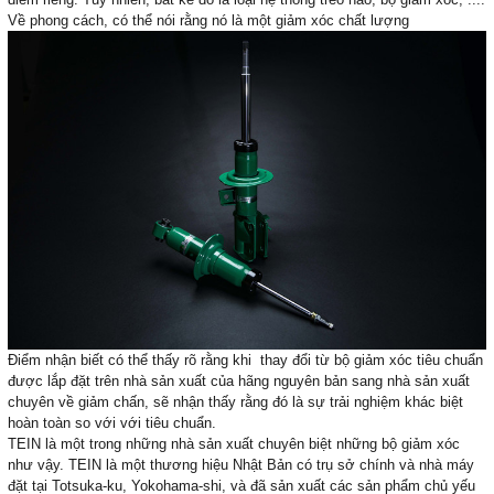
Về phong cách, có thể nói rằng nó là một giảm xóc chất lượng
Điểm nhận biết có thể thấy rõ rằng khi thay đổi từ bộ giảm xóc tiêu chuẩn
được lắp đặt trên nhà sản xuất của hãng nguyên bản sang nhà sản xuất
chuyên về giảm chấn, sẽ nhận thấy rằng đó là sự trải nghiệm khác biệt
hoàn toàn so với với tiêu chuẩn.
TEIN là một trong những nhà sản xuất chuyên biệt những bộ giảm xóc
như vậy.
TEIN là một thương hiệu Nhật Bản có trụ sở chính và nhà máy
đặt tại Totsuka-ku, Yokohama-shi, và đã sản xuất các sản phẩm chủ yếu