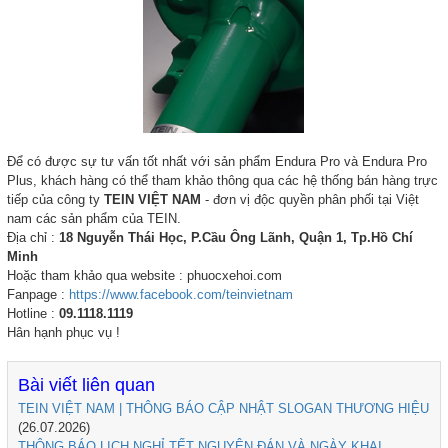
Để có được sự tư vấn tốt nhất với sản phẩm Endura Pro và Endura Pro
Plus, khách hàng có thể tham khảo thông qua các hệ thống bán hàng trực
tiếp của công ty
TEIN VIỆT NAM
- đơn vị độc quyền phân phối tại Việt
nam các sản phẩm của TEIN.
Địa chỉ :
18 Nguyễn Thái Học, P.Cầu Ông Lãnh, Quận 1, Tp.Hồ Chí
Minh
Hoặc tham khảo qua website : phuocxehoi.com
Fanpage :
https://www.facebook.com/teinvietnam
Hotline :
09.1118.1119
Hân hạnh phục vụ !
Bài viết liên quan
TEIN VIỆT NAM | THÔNG BÁO CẬP NHẬT SLOGAN THƯƠNG HIỆU
(26.07.2026)
THÔNG BÁO LỊCH NGHỈ TẾT NGUYÊN ĐÁN VÀ NGÀY KHAI